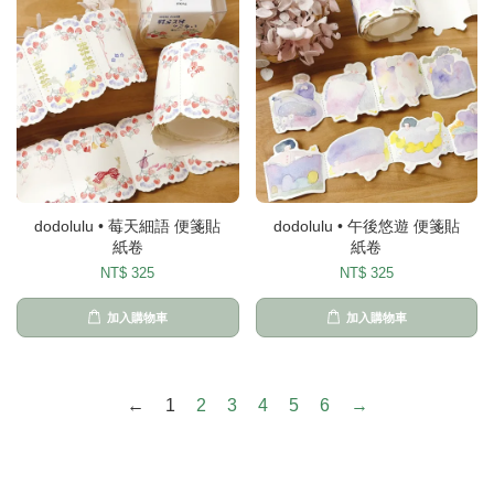
dodolulu • 莓天細語 便箋貼
dodolulu • 午後悠遊 便箋貼
紙卷
紙卷
NT$ 325
NT$ 325
加入購物車
加入購物車
←
1
2
3
4
5
6
→