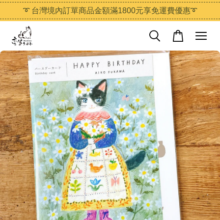
➰ 台灣境內訂單商品金額滿1800元享免運費優惠➰