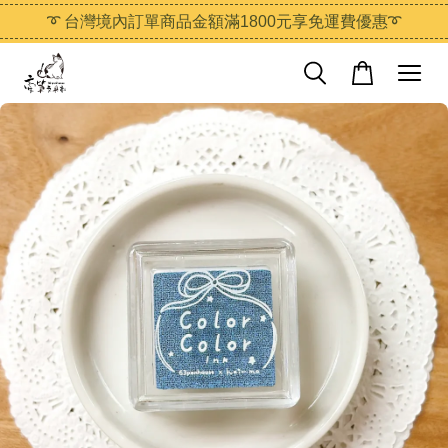
➰ 台灣境內訂單商品金額滿1800元享免運費優惠➰