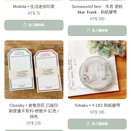
Molinta • 生活迷你印章
Somesortof.fern · 羊君 星軌
𝐒𝐭𝐚𝐫 𝐓𝐫𝐚𝐜𝐤 - 和紙膠帶
NT$ 75
NT$ 200
加入購物車
加入購物車
Classiky • 倉敷意匠 凸版印
Yohaku • Y-182 和紙膠帶
刷便箋卡系列-標籤卡 紅色 /
NT$ 195
綠色
NT$ 135
加入購物車