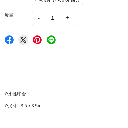
4色套組 ( 4-color set )
數量
-
+
✿
水性印台
✿
尺寸
: 3.5 x 3.5m