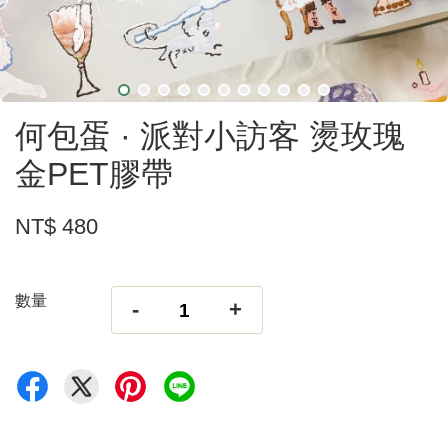
何包蛋 · 派對小訪客 燙玫瑰
金PET膠帶
NT$ 480
數量
-
+