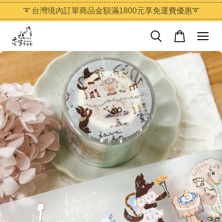
➰ 台灣境內訂單商品金額滿1800元享免運費優惠➰