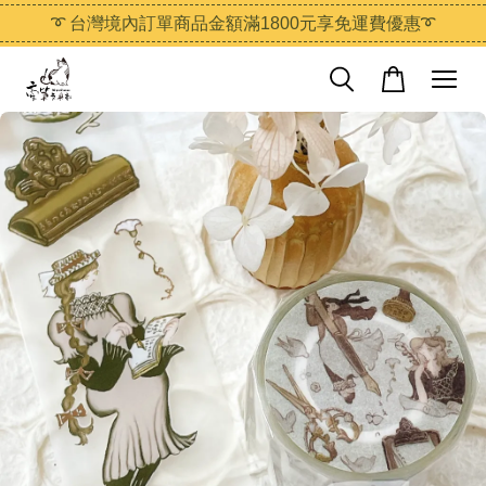
➰ 台灣境內訂單商品金額滿1800元享免運費優惠➰