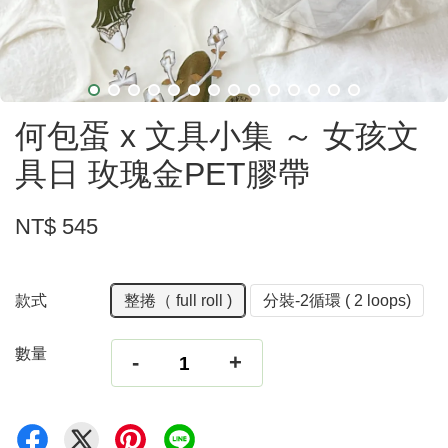
何包蛋 x 文具小集 ～ 女孩文
具日 玫瑰金PET膠帶
NT$ 545
款式
整捲（ full roll )
分裝-2循環 ( 2 loops)
數量
-
+