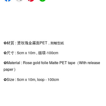
✿
材質 : 燙玫瑰金霧面PET
，附離型紙
✿
尺寸 : 5cm x 10m , 循環-100cm
✿Material :
Rose gold foile
Matte
PET tape
（With release
paper )
✿Size : 5cm x 10m
, loop - 100cm