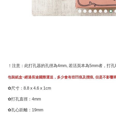
！注意：此打孔器的孔徑為4mm, 若活頁本為5mm者，打
包裝紙盒~經過長途國際運送，多少會有些凹痕及摺痕, 但是不影響商
✿尺寸：8.8 x 4.6 x 1cm
✿打孔直徑：4mm
✿孔心距離：19mm