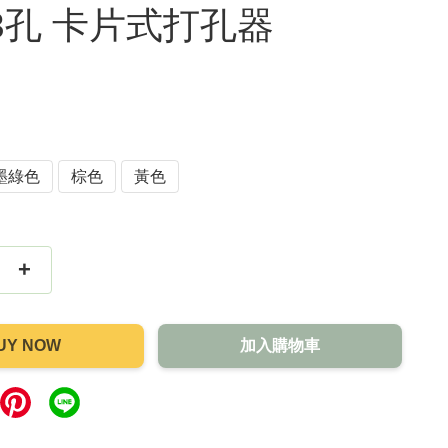
3孔 卡片式打孔器
墨綠色
棕色
黃色
+
UY NOW
加入購物車