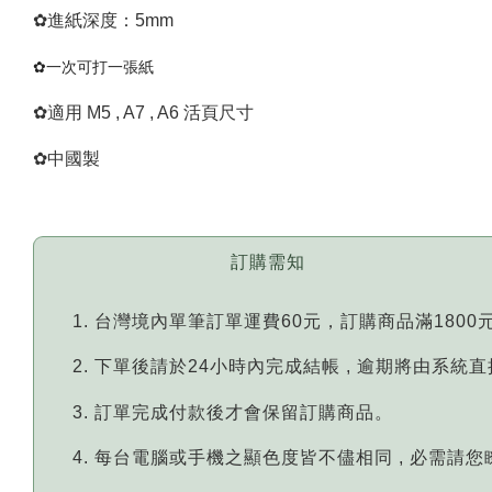
✿進紙深度：5mm
✿一次可打一張紙
✿適用 M5 , A7 , A6 活頁尺寸
✿中國製
訂購需知
台灣境內單筆訂單運費60元，訂購商品滿1800
下單後請於24小時內完成結帳 , 逾期將由系統
訂單完成付款後才會保留訂購商品。
每台電腦或手機之顯色度皆不儘相同 , 必需請