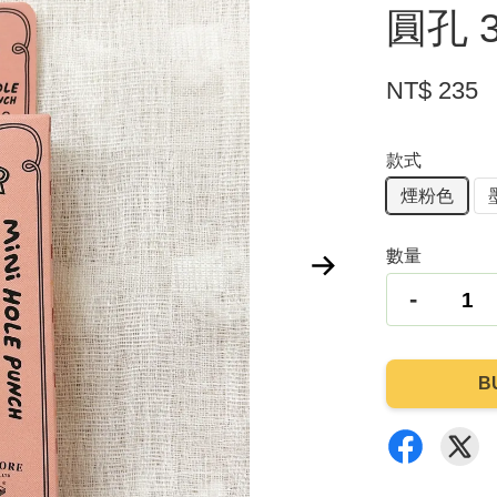
圓孔 
NT$ 235
款式
煙粉色
數量
-
B