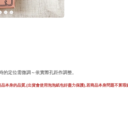
孔時的定位需微調～依實際孔距作調整。
品本身的品質,(出貨會使用泡泡紙包好盡力保護),若商品本身問題不算瑕疵