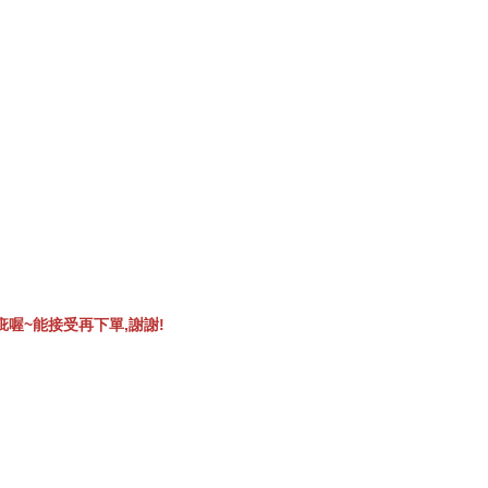
喔~能接受再下單,謝謝!