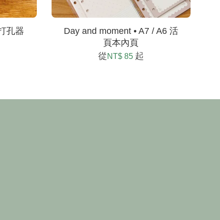
m 打孔器
Day and moment • A7 / A6 活
頁本內頁
從
起
NT$ 85