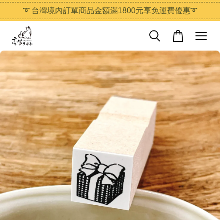
➰ 台灣境內訂單商品金額滿1800元享免運費優惠➰