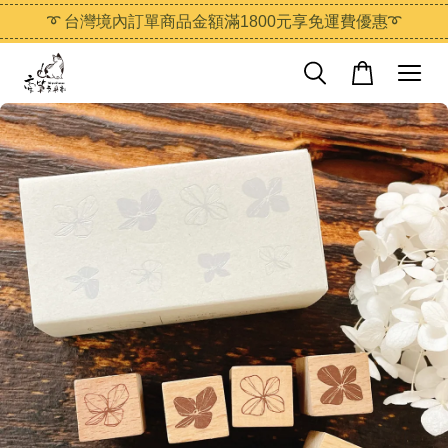
➰ 台灣境內訂單商品金額滿1800元享免運費優惠➰