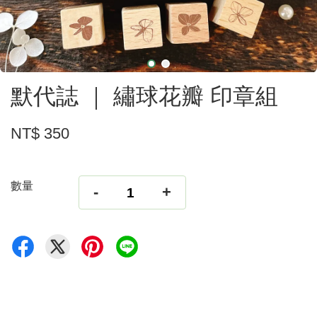
默代誌 ｜ 繡球花瓣 印章組
NT$ 350
數量
-
+