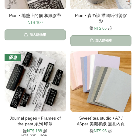
Pion • 地墊上的貓 和紙膠帶
Pion • 森の詩 描圖紙付箋膠
帶
NT$ 100
從
起
NT$ 65
加入購物車
加入購物車
優惠
Journal pages • Frames of
Sweet`tea studio • A7 /
the past 系列 印章
A6per 美濃和紙 無孔內頁
從
起
從
起
NT$ 188
NT$ 95