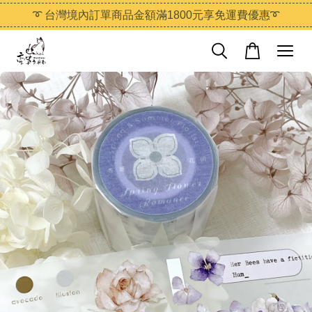
➰ 台灣境內訂單商品金額滿1800元享免運費優惠➰