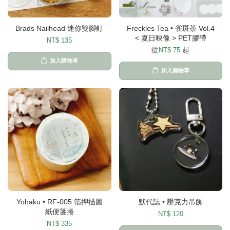
Brads Nailhead 迷你雙腳釘
Freckles Tea • 雀斑茶 Vol.4
< 夏日映像 > PET膠帶
NT$ 135
從
起
NT$ 75
加入購物車
加入購物車
Yohaku • RF-005 箔押描圖
默代誌 • 壓克力吊飾
紙便箋捲
NT$ 120
NT$ 335