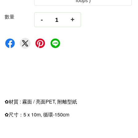
loops )
數量
-
+
✿
材質 : 霧面 / 亮面PET, 附離型紙
✿
尺寸：5 x 10m, 循環-150cm