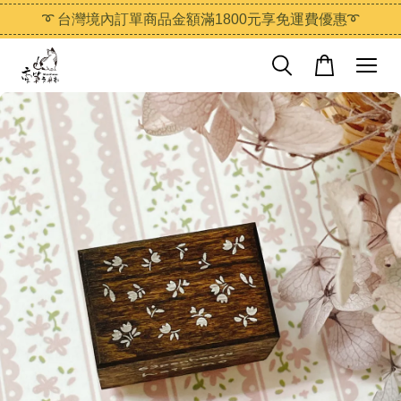
➰ 台灣境內訂單商品金額滿1800元享免運費優惠➰