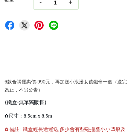
-
+
6款合購優惠價-990元，再加送小浪漫女孩鐵盒一個（送完
為止，不另公告）
{鐵盒-無單獨販售}
尺寸：8.5cm x 8.5m
✿
鐵盒經長途運送,多少會有些碰撞產小小凹痕及
✿ 備註 :