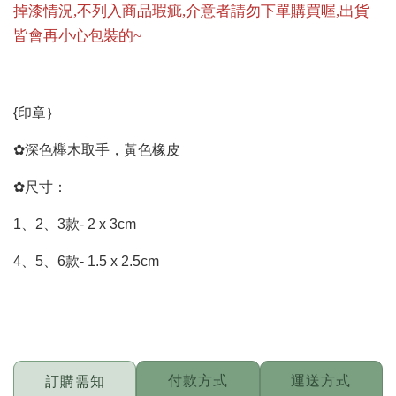
掉漆情況,不列入商品瑕疵,介意者請勿下單購買喔,出貨
皆會再小心包裝的~
{印章｝
✿深色櫸木取手，黃色橡皮
✿尺寸：
1、2、3款- 2 x 3cm
4、5、6款- 1.5 x 2.5cm
付款方式
運送方式
訂購需知