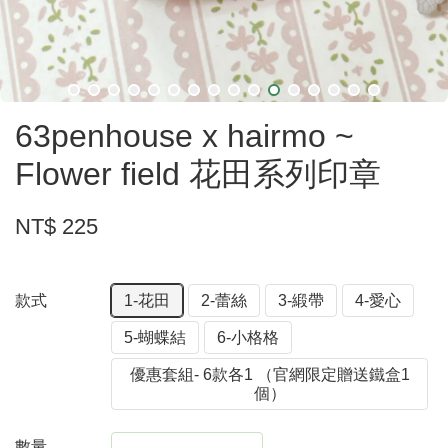
63penhouse x hairmo ~
Flower field 花田系列印章
NT$ 225
款式
1-花田
2-蕾絲
3-緞帶
4-愛心
5-蝴蝶結
6-小格格
優惠套組- 6款各1 （官網限定贈送鐵盒1
個）
數量