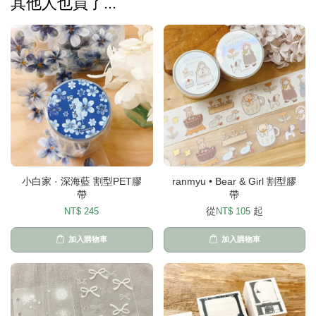
其他人也買了...
小白家 · 深海藍 割型PET膠
ranmyu • Bear & Girl 割型膠
帶
帶
從
起
NT$ 245
NT$ 105
加入購物車
加入購物車