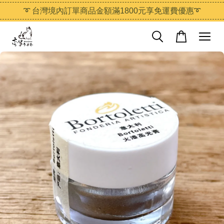
➰ 台灣境內訂單商品金額滿1800元享免運費優惠➰