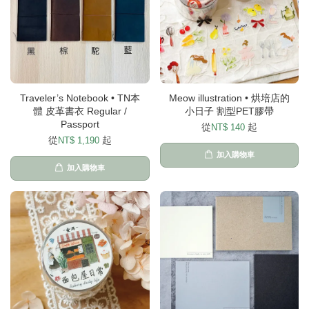
Traveler’s Notebook • TN本
Meow illustration • 烘培店的
體 皮革書衣 Regular /
小日子 割型PET膠帶
Passport
從
起
NT$ 140
從
起
NT$ 1,190
加入購物車
加入購物車