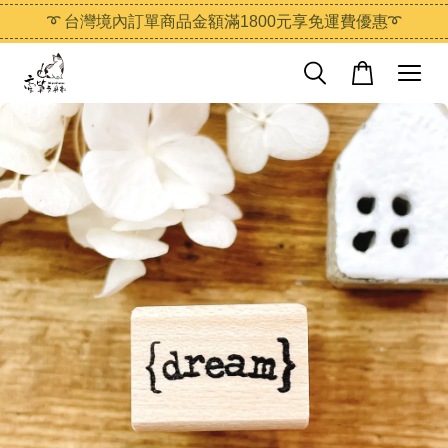
➰ 台灣境內訂單商品金額滿1800元享免運費優惠➰