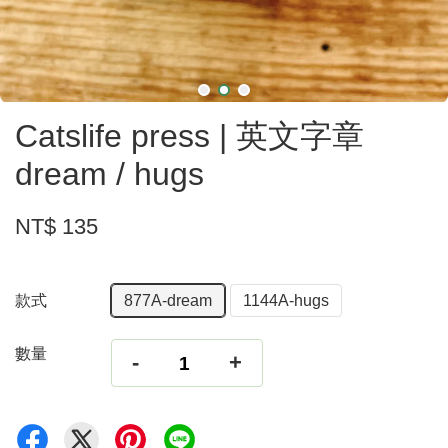
Catslife press | 英文字章
dream / hugs
NT$ 135
款式
877A-dream
1144A-hugs
數量
-
+