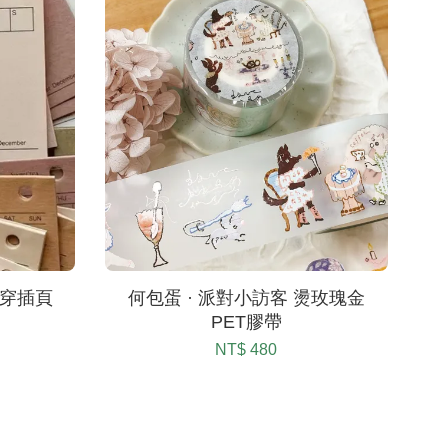
 星期穿插頁
何包蛋 · 派對小訪客 燙玫瑰金
PET膠帶
NT$ 480