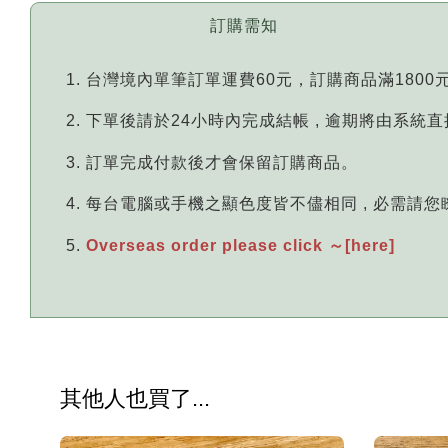
訂購需知
台灣境內單筆訂單運費60元，訂購商品滿1800
下單後請於24小時內完成結帳 , 逾期將由系統
訂單完成付款後才會保留訂購商品。
每台電腦或手機之顯色度皆不儘相同 , 必需請
Overseas order please click ～[here]
其他人也買了...