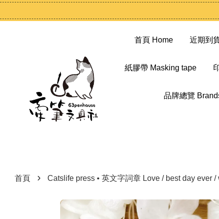
首頁 Home
近期到貨 N
紙膠帶 Masking tape
印
品牌總覽 Brand
›
首頁
Catslife press • 英文字詞章 Love / best day ever / wit