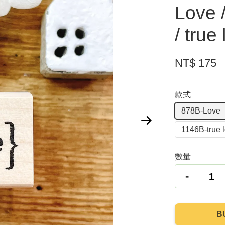
Love /
/ true
NT$ 175
款式
878B-Love
1146B-true 
數量
-
B