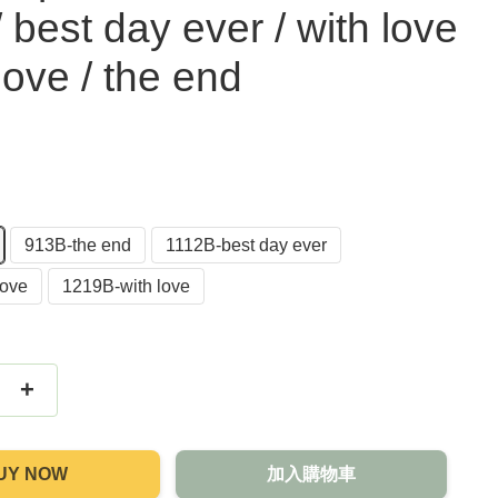
 best day ever / with love
 love / the end
913B-the end
1112B-best day ever
love
1219B-with love
+
UY NOW
加入購物車