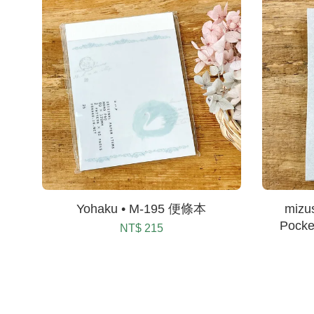
Yohaku • M-195 便條本
mizu
Poc
NT$ 215