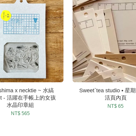
shima x necktie ~ 水縞
Sweet`tea studio •
ket - 活躍在手帳上的女孩
活頁內頁
水晶印章組
NT$ 65
NT$ 565