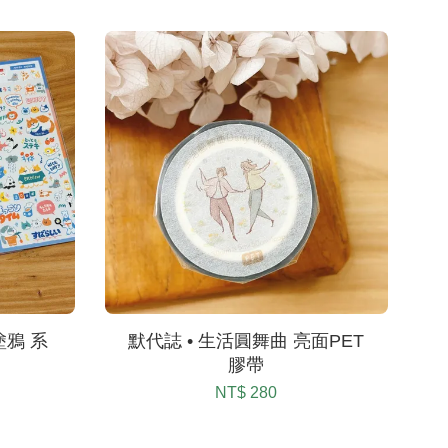
塗鴉 系
默代誌 • 生活圓舞曲 亮面PET
膠帶
NT$ 280