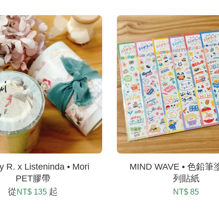
 R. x Listeninda • Mori
MIND WAVE • 色鉛筆
PET膠帶
列貼紙
從
起
NT$ 135
NT$ 85