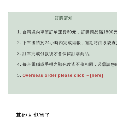
訂購需知
台灣境內單筆訂單運費60元，訂購商品滿1800
下單後請於24小時內完成結帳 , 逾期將由系統
訂單完成付款後才會保留訂購商品。
每台電腦或手機之顯色度皆不儘相同 , 必需請
Overseas order please click ～[here]
其他人也買了...