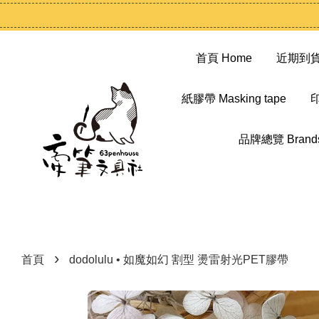
首頁 Home
近期到貨 N
紙膠帶 Masking tape
印
品牌總覽 Brand
›
首頁
dodolulu • 如魔如幻 割型 燙雷射光PET膠帶