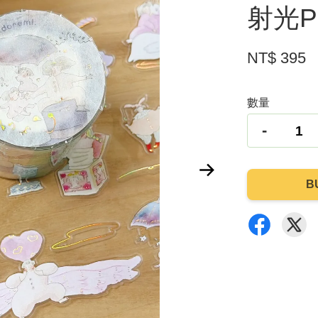
射光P
NT$ 395
數量
-
B