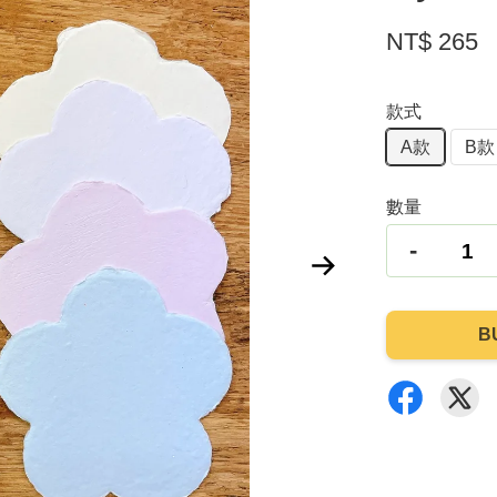
NT$ 265
款式
A款
B款
數量
-
B