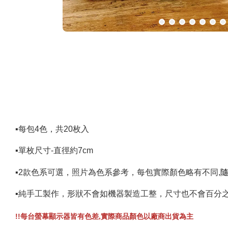
▪️每包4色，共20枚入
▪️單枚尺寸-直徑約7cm
▪️2款色系可選，照片為色系參考，每包實際顏色略有不同,
▪️純手工製作，形狀不會如機器製造工整，尺寸也不會百分
每台螢幕顯示器皆有色差,實際商品顏色以廠商出貨為主
!!