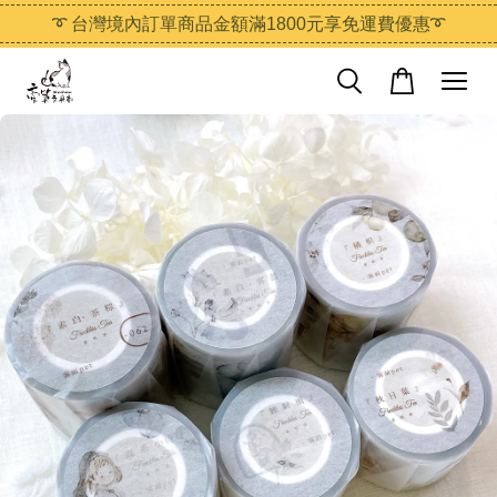
➰ 台灣境內訂單商品金額滿1800元享免運費優惠➰