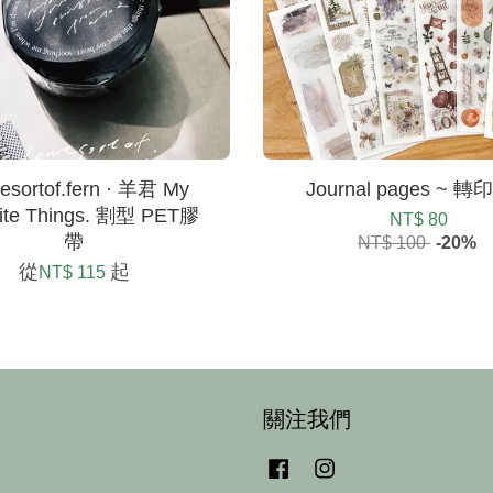
sortof.fern · 羊君 My
Journal pages ~ 
rite Things. 割型 PET膠
NT$ 80
帶
NT$ 100
-20%
從
起
NT$ 115
關注我們
Facebook
Instagram