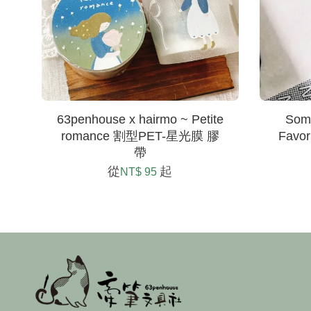
63penhouse x hairmo ~ Petite
Some
romance 割型PET-星光膜 膠
Favo
帶
從
起
NT$ 95