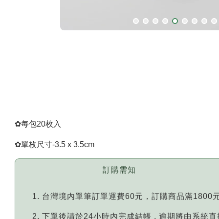
✿
每包20枚入
✿
單枚尺寸-3.5 x 3.5cm
訂購需知
台灣境內單筆訂單運費60元，訂購商品滿1800
下單後請於24小時內完成結帳 , 逾期將由系統