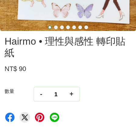
Hairmo • 理性與感性 轉印貼
紙
NT$ 90
數量
-
+