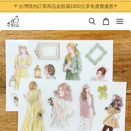
➰ 台灣境內訂單商品金額滿1800元享免運費優惠➰