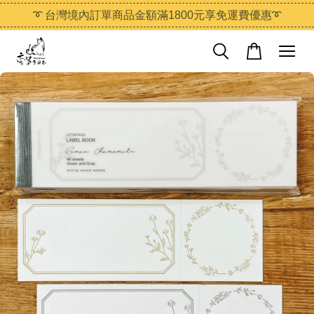
➰ 台灣境內訂單商品金額滿1800元享免運費優惠➰