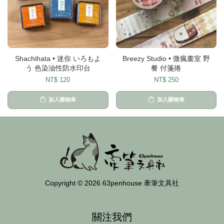
Shachihata • 迷你 いろもよ
Breezy Studio • 微瘋畫室 野
う 色染油性防水印台
餐 付箋捲
NT$ 120
NT$ 250
加入購物車
加入購物車
Copyright © 2026 63penhouse 牽筆文具社
關注我們