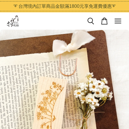
➰ 台灣境內訂單商品金額滿1800元享免運費優惠➰