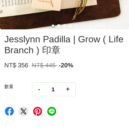
Jesslynn Padilla | Grow ( Life
Branch ) 印章
NT$ 356
NT$ 445
-20%
數量
-
+