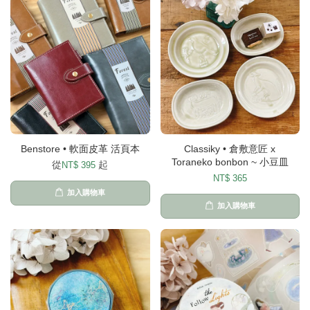
Benstore • 軟面皮革 活頁本
Classiky • 倉敷意匠 x
Toraneko bonbon ~ 小豆皿
從
起
NT$ 395
NT$ 365
加入購物車
加入購物車