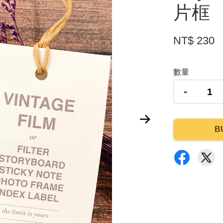
片框
NT$ 230
數量
-
B