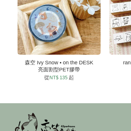
森空 Ivy Snow • on the DESK
ra
亮面割型PET膠帶
從
起
NT$ 135