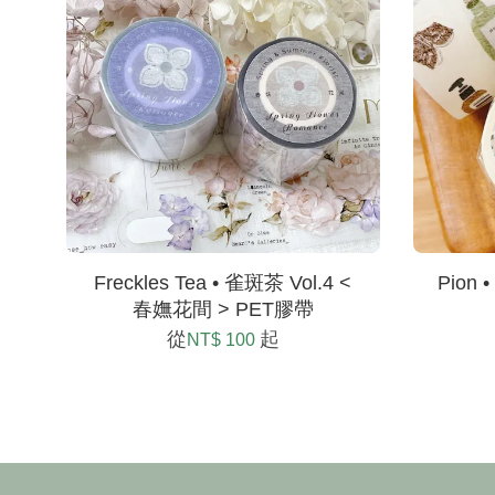
Freckles Tea • 雀斑茶 Vol.4 <
Pion
春嫵花間 > PET膠帶
從
起
NT$ 100