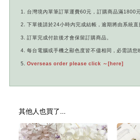
台灣境內單筆訂單運費60元，訂購商品滿1800
下單後請於24小時內完成結帳 , 逾期將由系統
訂單完成付款後才會保留訂購商品。
每台電腦或手機之顯色度皆不儘相同 , 必需請
Overseas order please click ～[here]
其他人也買了...