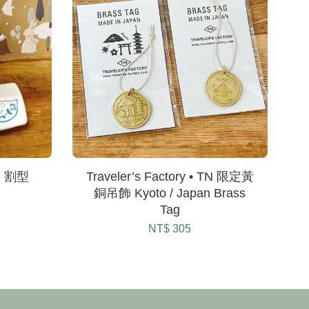
茶 割型
Traveler’s Factory • TN 限定黃
銅吊飾 Kyoto / Japan Brass
Tag
NT$ 305