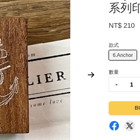
系列
NT$ 210
款式
6.Anchor
數量
-
B