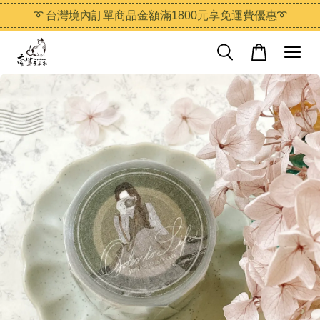
➰ 台灣境內訂單商品金額滿1800元享免運費優惠➰