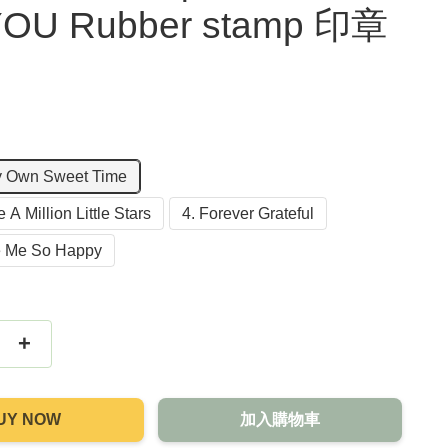
 YOU Rubber stamp 印章
My Own Sweet Time
 A Million Little Stars
4. Forever Grateful
e Me So Happy
+
UY NOW
加入購物車