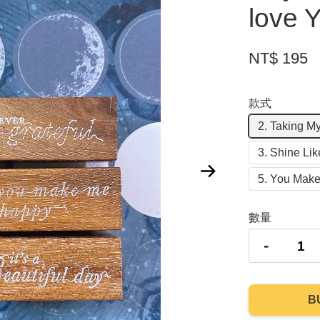
love
NT$ 195
款式
2. Taking 
3. Shine Like
5. You Mak
數量
-
B