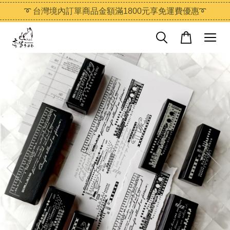
➰ 台灣境內訂單商品金額滿1800元享免運費優惠➰