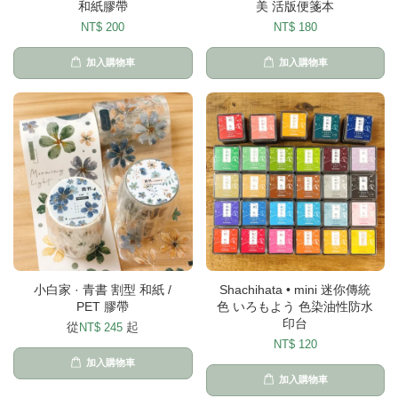
和紙膠帶
美 活版便箋本
NT$ 200
NT$ 180
加入購物車
加入購物車
小白家 · 青書 割型 和紙 /
Shachihata • mini 迷你傳統
PET 膠帶
色 いろもよう 色染油性防水
印台
從
起
NT$ 245
NT$ 120
加入購物車
加入購物車