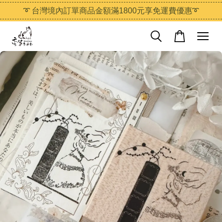
➰ 台灣境內訂單商品金額滿1800元享免運費優惠➰