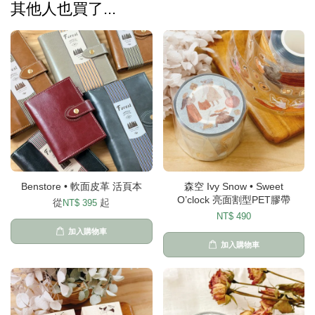
其他人也買了...
Benstore • 軟面皮革 活頁本
森空 Ivy Snow • Sweet
O’clock 亮面割型PET膠帶
從
起
NT$ 395
NT$ 490
加入購物車
加入購物車