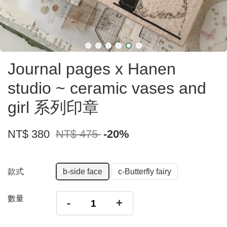
Journal pages x Hanen
studio ~ ceramic vases and
girl 系列印章
NT$ 380
NT$ 475
-20%
款式
b-side face
c-Butterfly fairy
數量
-
+