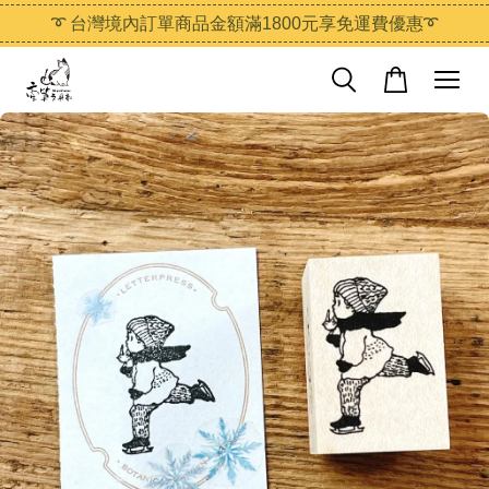
➰ 台灣境內訂單商品金額滿1800元享免運費優惠➰