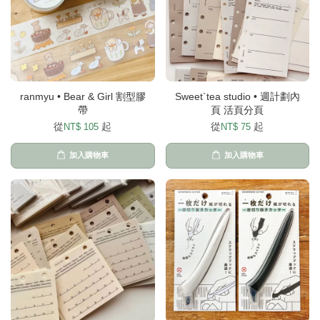
ranmyu • Bear & Girl 割型膠
Sweet`tea studio • 週計劃內
帶
頁 活頁分頁
從
起
從
起
NT$ 105
NT$ 75
加入購物車
加入購物車