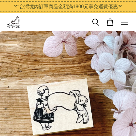
➰ 台灣境內訂單商品金額滿1800元享免運費優惠➰