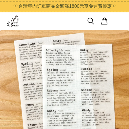
➰ 台灣境內訂單商品金額滿1800元享免運費優惠➰