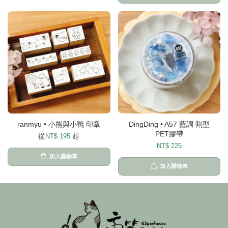
ranmyu • 小熊與小鴨 印章
DingDing • A57 藍調 割型
PET膠帶
從
起
NT$ 195
NT$ 225
加入購物車
加入購物車