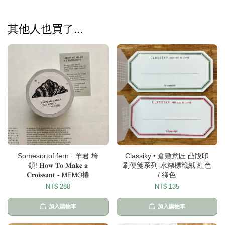
其他人也買了...
Somesortof.fern · 羊君 垮
Classiky • 倉敷意匠 凸版印
頌! 𝐇𝐨𝐰 𝐓𝐨 𝐌𝐚𝐤𝐞 𝐚
刷便箋系列-水糊標籤紙 紅色
𝐂𝐫𝐨𝐢𝐬𝐬𝐚𝐧𝐭 - 𝖬𝖤𝖬𝖮捲
/ 綠色
NT$ 280
NT$ 135
加入購物車
加入購物車