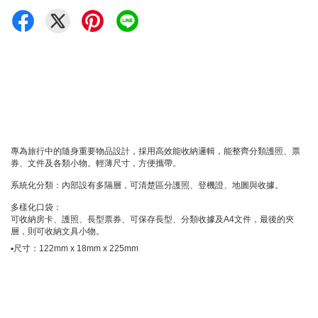
專為旅行中的隨身重要物品設計，採用高效能收納邏輯，能整齊分類護照、票
券、文件及各類小物。輕薄尺寸，方便攜帶。
系統化分類：內部設有多隔層，可清楚區分護照、登機證、地圖與收據。
多樣化口袋：
可收納房卡、護照、長型票券、可保存長型、
分類收據及A4文件，最後的夾
層，則可收納文具小物。
▪️ 尺寸：122mm x 18mm x 225mm