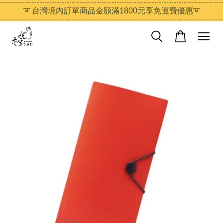
➰ 台灣境內訂單商品金額滿1800元享免運費優惠➰