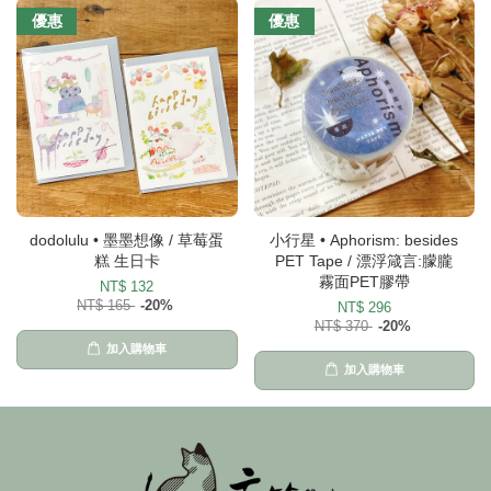
優惠
優惠
dodolulu • 墨墨想像 / 草莓蛋
小行星 • Aphorism: besides
糕 生日卡
PET Tape / 漂浮箴言:朦朧
霧面PET膠帶
NT$ 132
NT$ 165
-20%
NT$ 296
NT$ 370
-20%
加入購物車
加入購物車