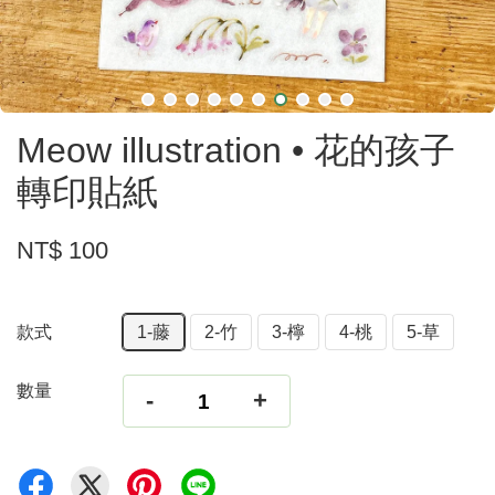
Meow illustration • 花的孩子
轉印貼紙
NT$ 100
款式
1-藤
2-竹
3-檸
4-桃
5-草
數量
-
+