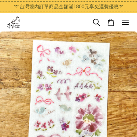
➰ 台灣境內訂單商品金額滿1800元享免運費優惠➰