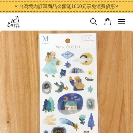
➰ 台灣境內訂單商品金額滿1800元享免運費優惠➰