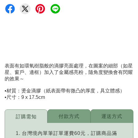
表面有如環氧樹脂般的滴膠亮面處理，在圖案的細部（如星
星、窗戶、邊框）加入了金屬感亮粉，隨角度變換會有閃耀
的效果～
▪️材質：燙金滴膠（紙表面帶有微凸的厚度，具立體感）
▪️尺寸：9 x 17.5cm
付款方式
運送方式
訂購需知
台灣境內單筆訂單運費60元，訂購商品滿