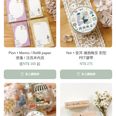
Pion • Memo / Refill paper
Yeir • 壹洱 擁抱晚安 割型
便箋 / 活頁本內頁
PET膠帶
從
起
NT$ 100
NT$ 275
加入購物車
加入購物車