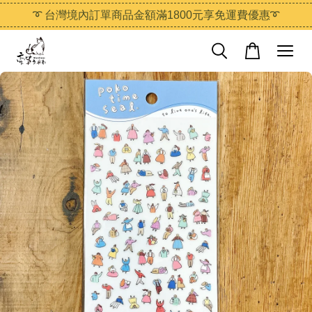
➰ 台灣境內訂單商品金額滿1800元享免運費優惠➰