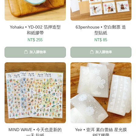
Yohaku • YD-002 箔押造型
63penhouse • 空白郵票 造
和紙膠帶
型貼紙
NT$ 255
NT$ 85
加入購物車
加入購物車
MIND WAVE • 今天也是新的
Yeir • 壹洱 素白蕾絲 星光膜
一天 貼紙
PET膠帶