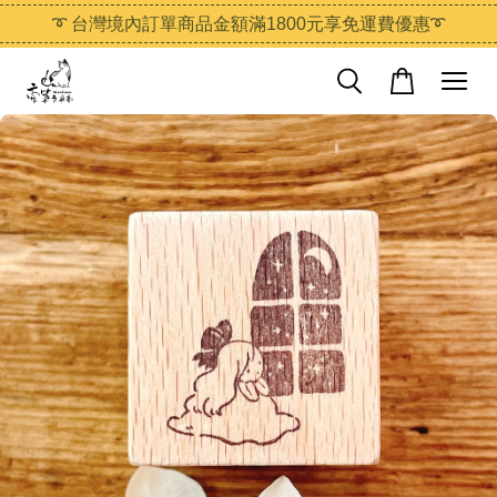
➰ 台灣境內訂單商品金額滿1800元享免運費優惠➰