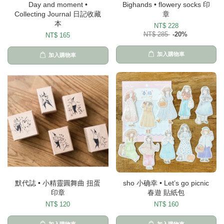
Day and moment •
Bighands • flowery socks 印
Collecting Journal 日記收藏
章
本
NT$ 228
NT$ 285
-20%
NT$ 165
加入購物車
加入購物車
默代誌 • 小精靈圓舞曲 扭蛋
sho 小确幸 • Let’s go picnic
印章
春遊 貼紙包
NT$ 120
NT$ 160