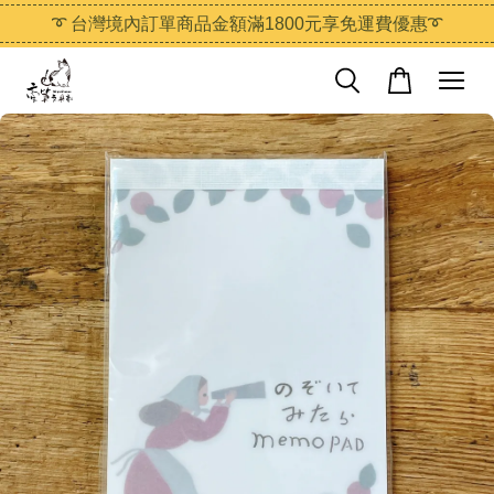
➰ 台灣境內訂單商品金額滿1800元享免運費優惠➰