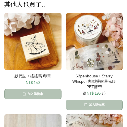
其他人也買了...
默代誌 • 搖搖馬 印章
63penhouse • Starry
Whisper 割型燙銀星光膜
NT$ 150
PET膠帶
從
起
NT$ 195
加入購物車
加入購物車