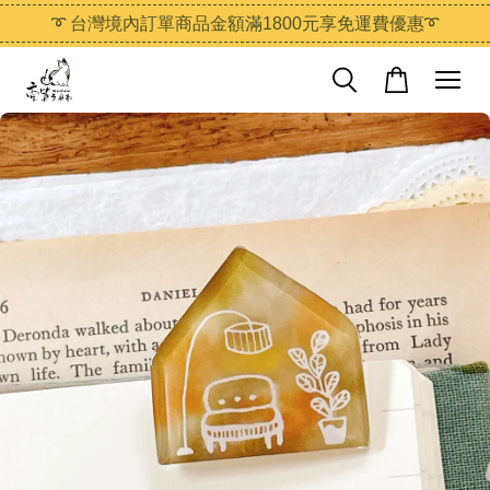
➰ 台灣境內訂單商品金額滿1800元享免運費優惠➰