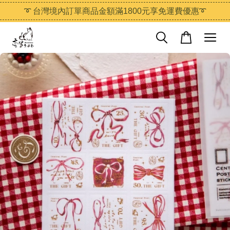
➰ 台灣境內訂單商品金額滿1800元享免運費優惠➰