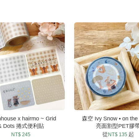
house x hairmo ~ Grid
森空 Ivy Snow • on th
& Dots 捲式便利貼
亮面割型PET膠
從
起
NT$ 245
NT$ 135