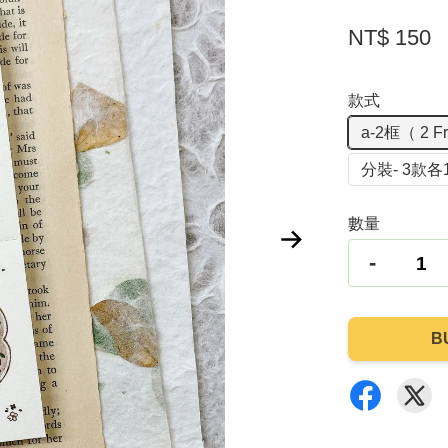
NT$ 150
款式
a-2框（ 2 Fr
分裝- 3款各
數量
-
B