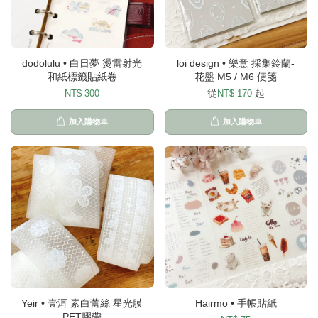
dodolulu • 白日夢 燙雷射光
loi design • 樂意 採集鈴蘭-
和紙標籤貼紙卷
花盤 M5 / M6 便箋
從
起
NT$ 300
NT$ 170
加入購物車
加入購物車
Yeir • 壹洱 素白蕾絲 星光膜
Hairmo • 手帳貼紙
PET膠帶