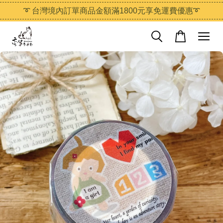
➰ 台灣境內訂單商品金額滿1800元享免運費優惠➰