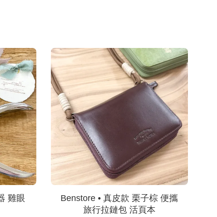
器 雞眼
Benstore • 真皮款 栗子棕 便攜
旅行拉鏈包 活頁本