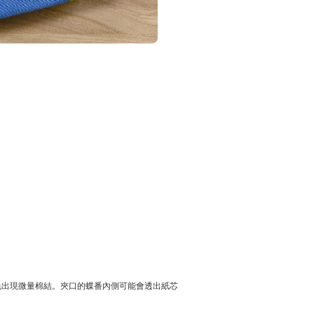
免出現微量棉結。
夾口的蝶番內側可能會透出紙芯