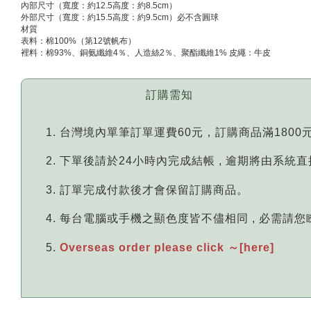
內部尺寸（寬度：約12.5高度：約8.5cm）
外部尺寸（寬度：約15.5高度：約9.5cm）必不含圓球
材質
表料：棉100%（第12號帆布）
裡料：棉93%、銅氨纖維4％、人造絲2％、聚酯纖維1% 皮繩：牛皮
訂購需知
台灣境內單筆訂單運費60元，訂購商品滿1800
下單後請於24小時內完成結帳 , 逾期將由系統
訂單完成付款後才會保留訂購商品。
每台電腦或手機之顯色度皆不儘相同 , 必需請
Overseas order please click ～[here]