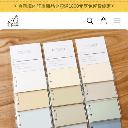
➰ 台灣境內訂單商品金額滿1800元享免運費優惠➰