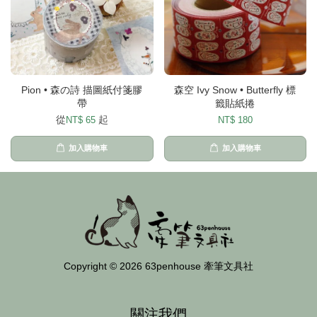
Pion • 森の詩 描圖紙付箋膠
森空 Ivy Snow • Butterfly 標
帶
籤貼紙捲
從
起
NT$ 65
NT$ 180
加入購物車
加入購物車
Copyright © 2026 63penhouse 牽筆文具社
關注我們