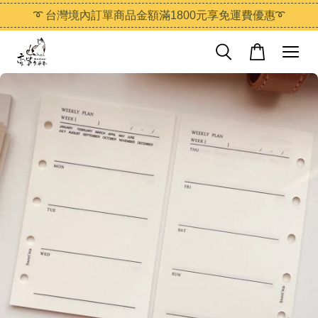
➰ 台灣境內訂單商品金額滿1800元享免運費優惠➰