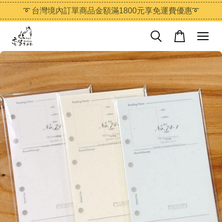
➰ 台灣境內訂單商品金額滿1800元享免運費優惠➰