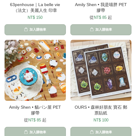
63penhouse｜La belle vie
Amily Shen • 我是喵胖 PET
（法文）美麗人生 印章
膠帶
從
起
NT$ 150
NT$ 85
加入購物車
加入購物車
Amily Shen • 貓パン屋 PET
OURS • 森林好朋友 寶石 郵
膠帶
票貼紙
從
起
NT$ 85
NT$ 100
加入購物車
加入購物車