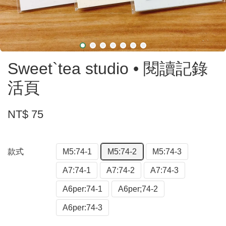
Sweet`tea studio • 閱讀記錄
活頁
NT$ 75
款式
M5:74-1
M5:74-2
M5:74-3
A7:74-1
A7:74-2
A7:74-3
A6per:74-1
A6per;74-2
A6per:74-3