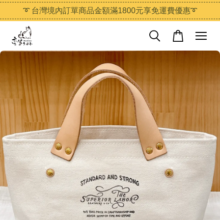
➰ 台灣境內訂單商品金額滿1800元享免運費優惠➰