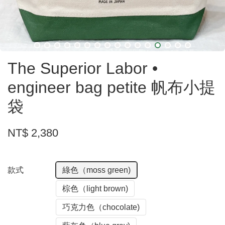
The Superior Labor •
engineer bag petite 帆布小提
袋
NT$ 2,380
款式
綠色（moss green)
棕色（light brown)
巧克力色（chocolate)