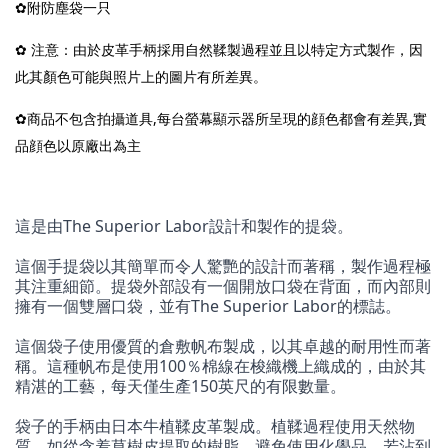
✿附防塵袋一只
✿ 注意：由於皮革手柄採用自然鞣製過程並且以特定方式製作，因
此其顏色可能與照片上的圖片有所差異。
✿商品不包含拍攝道具,每台螢幕顯示器所呈現的顔色都會有差異,實
品顔色以原廠出為主
這是由The Superior Labor設計和製作的提袋。
這個手提袋以其簡單而令人驚艷的設計而著稱，製作過程極
其注重細節。提袋外部設有一個開放口袋在背面，而內部則
擁有一個雙層口袋，並有The Superior Labor的標誌。
這個袋子使用優質的倉敷帆布製成，以其卓越的耐用性而著
稱。這種帆布是使用100％棉線在梭織機上織成的，由於其
精湛的工藝，每天僅生產150英尺的有限數量。
袋子的手柄由日本牛植鞣皮革製成。植鞣過程使用天然物
質，如從含羞草樹皮提取的樹脂，避免使用化學品，若沾到