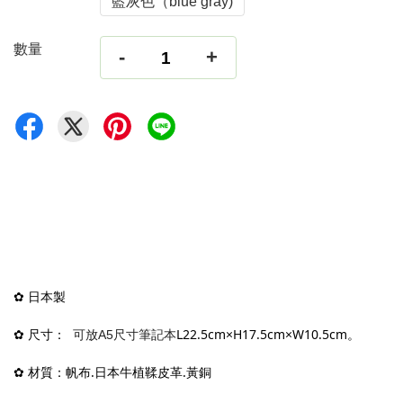
藍灰色（blue gray)
數量
-
+
✿ 日本製
✿ 尺寸：  
L22.5cm×H17.5cm×W10.5cm。
可放A5尺寸筆記本
✿ 材質：帆布.日本牛植鞣皮革.黃銅