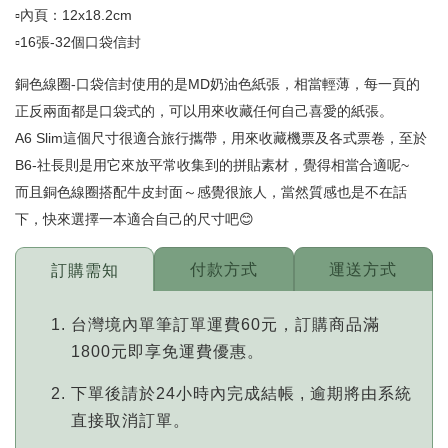
▫️內頁：12x18.2cm
▫️16張-32個口袋信封
銅色線圈-口袋信封使用的是MD奶油色紙張，相當輕薄，每一頁的
正反兩面都是口袋式的，可以用來收藏任何自己喜愛的紙張。
A6 Slim這個尺寸很適合旅行攜帶，用來收藏機票及各式票卷，至於
B6-社長則是用它來放平常收集到的拼貼素材，覺得相當合適呢~
而且銅色線圈搭配牛皮封面～感覺很旅人，當然質感也是不在話
下，快來選擇一本適合自己的尺寸吧😊
付款方式
運送方式
訂購需知
台灣境內單筆訂單運費60元，訂購商品滿
1800元即享免運費優惠。
下單後請於24小時內完成結帳 , 逾期將由系統
直接取消訂單。