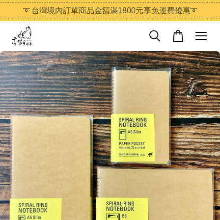
➰ 台灣境內訂單商品金額滿1800元享免運費優惠➰