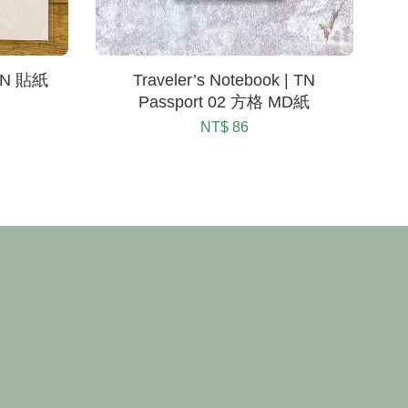
 TN 貼紙
Traveler’s Notebook | TN
Passport 02 方格 MD紙
NT$ 86