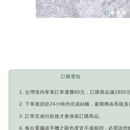
訂購需知
台灣境內單筆訂單運費60元，訂購商品滿1800
下單後請於24小時內完成結帳 , 逾期將由系統
訂單完成付款後才會保留訂購商品。
每台電腦或手機之顯色度皆不儘相同 , 必需請