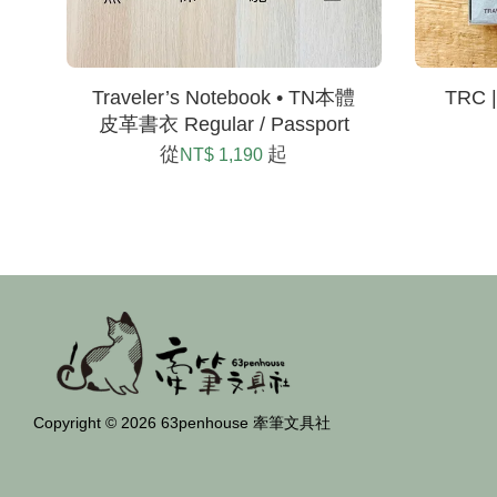
Traveler’s Notebook • TN本體
TRC 
皮革書衣 Regular / Passport
從
起
NT$ 1,190
Copyright © 2026 63penhouse 牽筆文具社