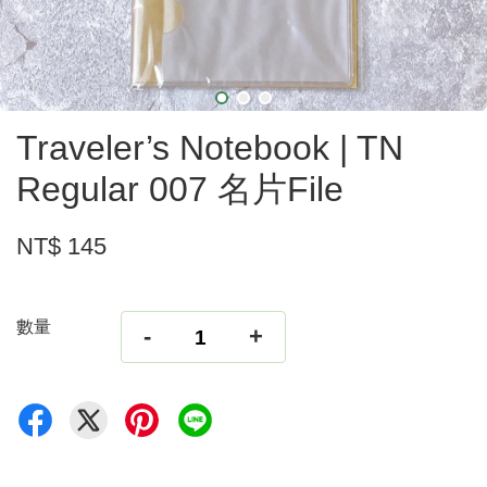
Traveler’s Notebook | TN
Regular 007 名片File
NT$ 145
數量
-
+