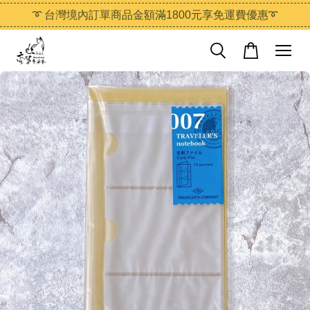
➰ 台灣境內訂單商品金額滿1800元享免運費優惠➰