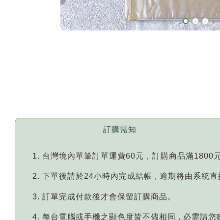
訂購需知
台灣境內單筆訂單運費60元，訂購商品滿1800
下單後請於24小時內完成結帳 , 逾期將由系統
訂單完成付款後才會保留訂購商品。
每台電腦或手機之顯色度皆不儘相同 , 必需請