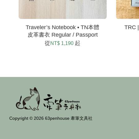
Traveler’s Notebook • TN本體
TRC 
皮革書衣 Regular / Passport
從
起
NT$ 1,190
Copyright © 2026 63penhouse 牽筆文具社