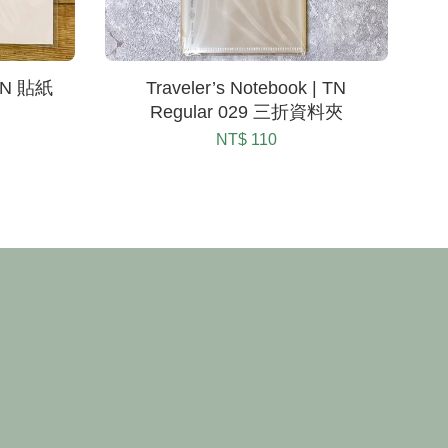
 TN 貼紙
Traveler’s Notebook | TN
Regular 029 三折資料夾
NT$ 110