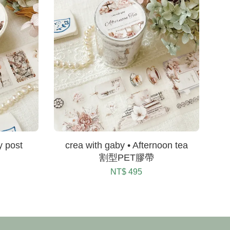
y post
crea with gaby • Afternoon tea
割型PET膠帶
NT$ 495