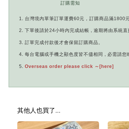
訂購需知
台灣境內單筆訂單運費60元，訂購商品滿1800
下單後請於24小時內完成結帳 , 逾期將由系統
訂單完成付款後才會保留訂購商品。
每台電腦或手機之顯色度皆不儘相同 , 必需請
Overseas order please click ～[here]
其他人也買了...