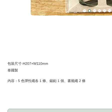
包裝尺寸-H207×W110mm
泰國製
內容：
5 色彈性繩各 1 條、錫釦 1 個、書籤繩 2 條