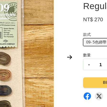
Regu
NT$ 270
款式
09- 5色
數量
-
B