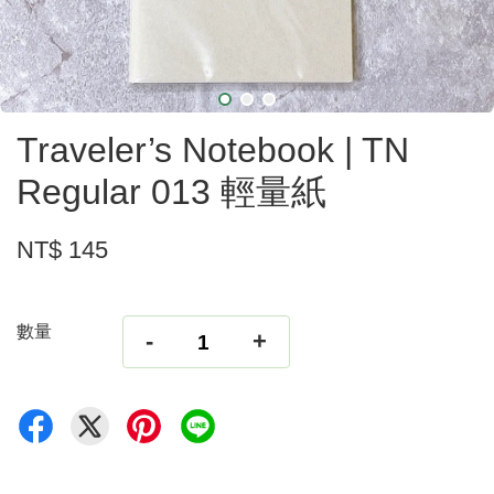
Traveler’s Notebook | TN
Regular 013 輕量紙
NT$ 145
數量
-
+