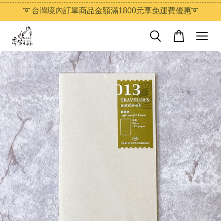
➰ 台灣境內訂單商品金額滿1800元享免運費優惠➰